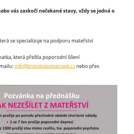
nebo vás zaskočí nečekané stavy,
vždy se jedná o
terá se specializuje na podporu mateřství
tka, která přežila poporodní šílení
-mailu:
info@brandyskymatysek.cz
nebo přes