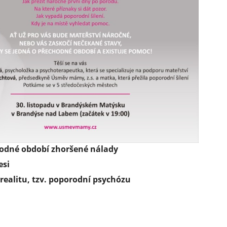
hodné období zhoršené nálady
esi
 realitu, tzv. poporodní psychózu