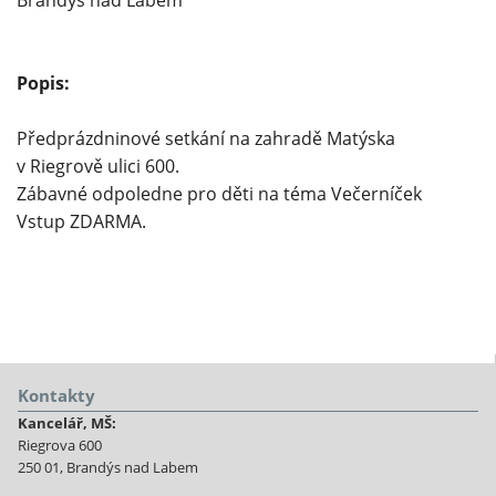
Brandýs nad Labem
Popis:
Předprázdninové setkání na zahradě Matýska
v Riegrově ulici 600.
Zábavné odpoledne pro děti na téma Večerníček
Vstup ZDARMA.
Kontakty
Kancelář, MŠ:
Riegrova 600
250 01, Brandýs nad Labem