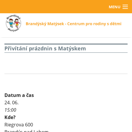
MENU
Domů
O nás
Fotogalerie
Přivítání prázdnin s Matýskem
Projekty
Kontakty
Darujte
Datum a čas
Zapojte se
24. 06.
15:00
Kde?
Riegrova 600