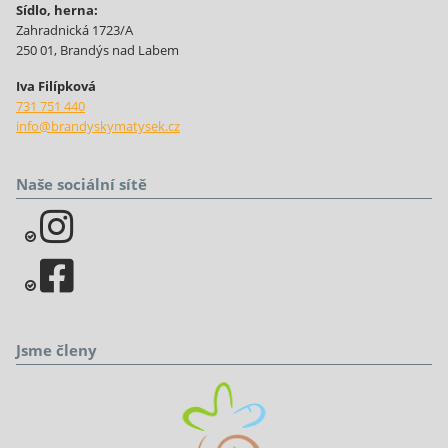
Sídlo, herna:
Zahradnická 1723/A
250 01, Brandýs nad Labem
Iva Filípková
731 751 440
info@brandyskymatysek.cz
Naše sociální sítě
Jsme členy