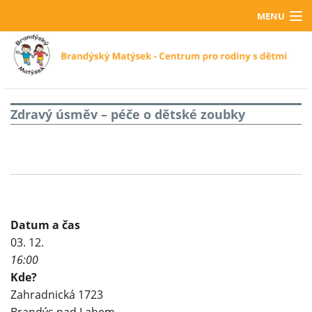
MENU
Domů
O nás
Fotogalerie
Zdravý úsměv – péče o dětské zoubky
Projekty
Kontakty
Darujte
Datum a čas
Zapojte se
03. 12.
16:00
Kde?
Zahradnická 1723