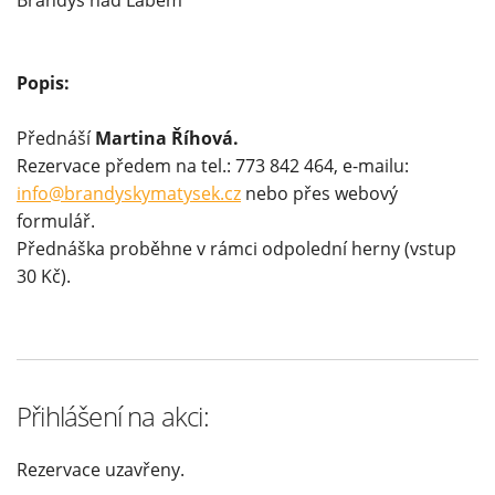
Brandýs nad Labem
Popis:
Přednáší
Martina Říhová.
Rezervace předem na tel.: 773 842 464, e-mailu:
info@brandyskymatysek.cz
nebo přes webový
formulář.
Přednáška proběhne v rámci odpolední herny (vstup
30 Kč).
Přihlášení na akci:
Rezervace uzavřeny.