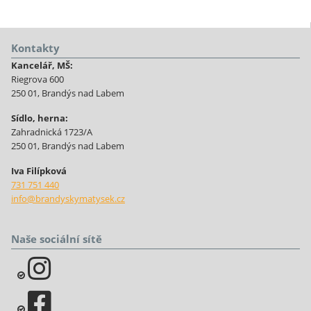
Kontakty
Kancelář, MŠ:
Riegrova 600
250 01, Brandýs nad Labem
Sídlo, herna:
Zahradnická 1723/A
250 01, Brandýs nad Labem
Iva Filípková
731 751 440
info@brandyskymatysek.cz
Naše sociální sítě