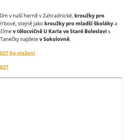
ím v naší herně v Zahradnické,
kroužky pro
Vrbové, stejně jako
kroužky pro mladší školáky
a
vičíme
v tělocvičně U Karla ve Staré Boleslavi
s
 Tanečky najdete
v Sokolovně
.
027 ke stažení
2027