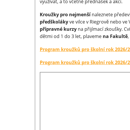
využívat, a to včetně přednášek a akcí.
Kroužky pro nejmenší
naleznete předevš
předškoláky
ve vilce v Riegrově nebo ve 
přípravné kurzy
na přijímací zkoušky. C
dětmi od 1 do 3 let, plaveme
na Fakultě
,
Program kroužků pro školní rok 2026/2
Program kroužků pro školní rok 2026/