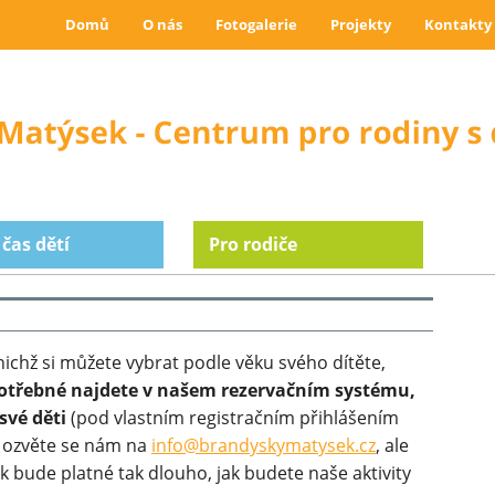
Domů
O nás
Fotogalerie
Projekty
Kontakty
 čas dětí
Pro rodiče
 nichž si můžete vybrat podle věku svého dítěte,
otřebné najdete v našem rezervačním systému,
své děti
(pod vlastním registračním přihlášením
, ozvěte se nám na
info@brandyskymatysek.cz
, ale
 bude platné tak dlouho, jak budete naše aktivity